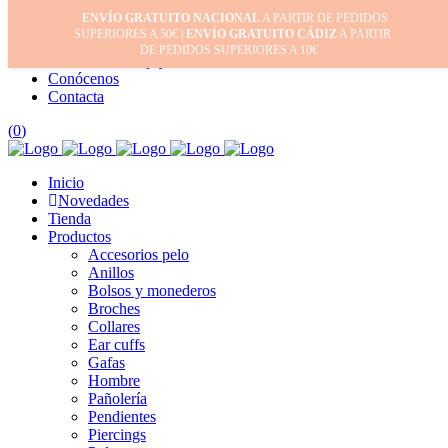
ENVÍO GRATUITO NACIONAL
A PARTIR DE PEDIDOS
Inicio
SUPERIORES A 50€ |
ENVÍO GRATUITO CÁDIZ
A PARTIR
Mi cuenta
DE PEDIDOS SUPERIORES A 10€
Cuidado de tus joyas
Conócenos
Contacta
(
0
)
Inicio
Novedades
Tienda
Productos
Accesorios pelo
Anillos
Bolsos y monederos
Broches
Collares
Ear cuffs
Gafas
Hombre
Pañolería
Pendientes
Piercings