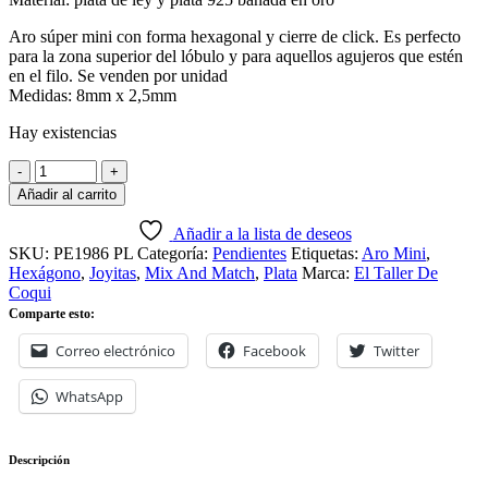
Aro súper mini con forma hexagonal y cierre de click. Es perfecto
para la zona superior del lóbulo y para aquellos agujeros que estén
en el filo. Se venden por unidad
Medidas: 8mm x 2,5mm
Hay existencias
Añadir al carrito
Añadir a la lista de deseos
SKU:
PE1986 PL
Categoría:
Pendientes
Etiquetas:
Aro Mini
,
Hexágono
,
Joyitas
,
Mix And Match
,
Plata
Marca:
El Taller De
Coqui
Comparte esto:
Correo electrónico
Facebook
Twitter
WhatsApp
Descripción