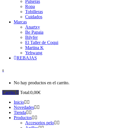
Pulseras
Ropa
Tobilleras
Cuidados
Marcas
Anartxy
Be Papaia
Bilyfer
El Taller de Coqui
Martina K
Yehwang
REBAJAS
0
No hay productos en el carrito.
Carrito
Total:
0,00
€
Inicio
Novedades
Tienda
Productos
Accesorios pelo
Anillos