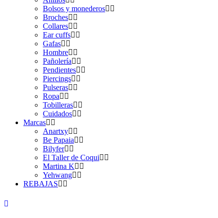
Bolsos y monederos
Broches
Collares
Ear cuffs
Gafas
Hombre
Pañolería
Pendientes
Piercings
Pulseras
Ropa
Tobilleras
Cuidados
Marcas
Anartxy
Be Papaia
Bilyfer
El Taller de Coqui
Martina K
Yehwang
REBAJAS