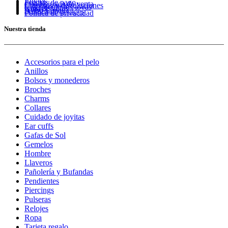
Envíos
Formas de pago
Condiciones de venta
Cambios y devoluciones
Cuidado de tus joyas
Guía de tallas
Aviso Legal
Política de cookies
Política de privacidad
Nuestra tienda
Accesorios para el pelo
Anillos
Bolsos y monederos
Broches
Charms
Collares
Cuidado de joyitas
Ear cuffs
Gafas de Sol
Gemelos
Hombre
Llaveros
Pañolería y Bufandas
Pendientes
Piercings
Pulseras
Relojes
Ropa
Tarjeta regalo