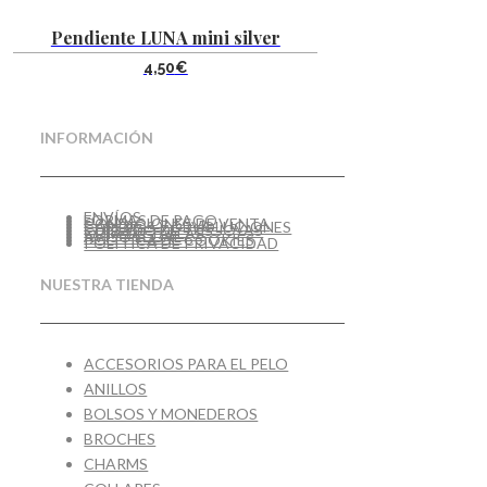
Pendiente LUNA mini silver
4,50
€
INFORMACIÓN
ENVÍOS
FORMAS DE PAGO
CONDICIONES DE VENTA
CAMBIOS Y DEVOLUCIONES
CUIDADO DE TUS JOYAS
GUÍA DE TALLAS
AVISO LEGAL
POLÍTICA DE COOKIES
POLÍTICA DE PRIVACIDAD
NUESTRA TIENDA
ACCESORIOS PARA EL PELO
ANILLOS
BOLSOS Y MONEDEROS
BROCHES
CHARMS