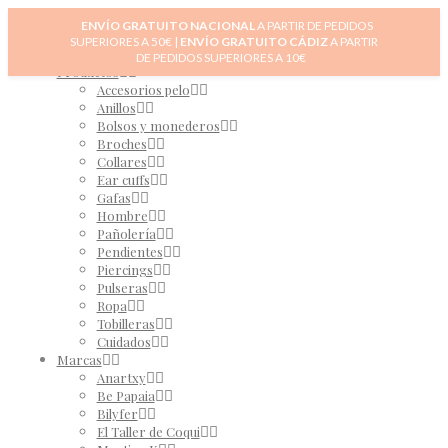
Inicio
ENVÍO GRATUITO NACIONAL
A PARTIR DE PEDIDOS
Novedades
SUPERIORES A 50€ |
ENVÍO GRATUITO CÁDIZ
A PARTIR
0
Tienda
DE PEDIDOS SUPERIORES A 10€
Productos
Accesorios pelo
Anillos
Bolsos y monederos
Broches
Collares
Ear cuffs
Gafas
Hombre
Pañolería
Pendientes
Piercings
Pulseras
Ropa
Tobilleras
Cuidados
Marcas
Anartxy
Be Papaia
Bilyfer
El Taller de Coqui