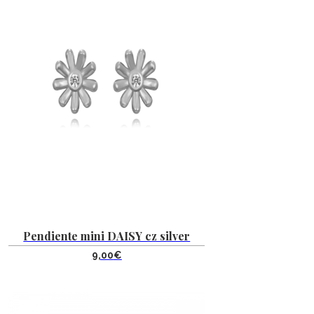
Pendiente mini DAISY cz silver
9,00
€