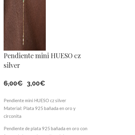
Pendiente mini HUESO cz
silver
El
El
6,00
€
3,00
€
precio
precio
Pendiente mini HUESO cz silver
original
actual
Material: Plata 925 bañada en oro y
circonita
era:
es:
Pendiente de plata 925 bañada en oro con