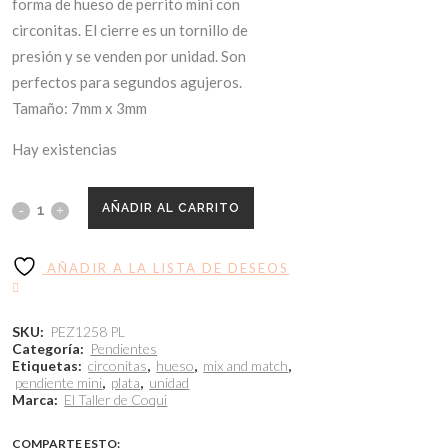
6,00€.
3,00€.
forma de hueso de perrito mini con
circonitas. El cierre es un tornillo de
presión y se venden por unidad. Son
perfectos para segundos agujeros.
Tamaño: 7mm x 3mm
Hay existencias
AÑADIR AL CARRITO
AÑADIR A LA LISTA DE DESEOS
SKU:
PEZ1258 PL
Categoría:
Pendientes
Etiquetas:
circonitas
,
hueso
,
mix and match
,
pendiente mini
,
plata
,
unidad
Marca:
El Taller de Coqui
COMPARTE ESTO: