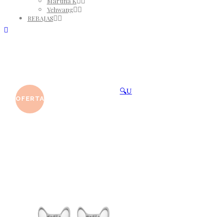
Martina K
Yehwang
REBAJAS
🔍
OFERTA