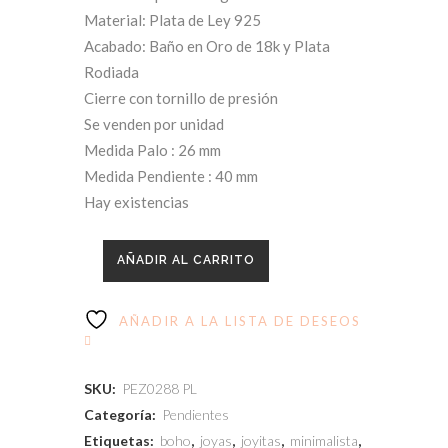
precio
precio
Material: Plata de Ley 925
original
actual
Acabado: Baño en Oro de 18k y Plata
Rodiada
era:
es:
Cierre con tornillo de presión
Se venden por unidad
14,00€.
7,00€.
Medida Palo : 26 mm
Medida Pendiente : 40 mm
Hay existencias
AÑADIR AL CARRITO
AÑADIR A LA LISTA DE DESEOS
SKU:
PEZ0288 PL
Categoría:
Pendientes
Etiquetas:
boho
,
joyas
,
joyitas
,
minimalista
,