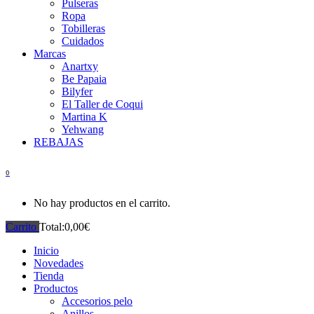
Pulseras
Ropa
Tobilleras
Cuidados
Marcas
Anartxy
Be Papaia
Bilyfer
El Taller de Coqui
Martina K
Yehwang
REBAJAS
0
No hay productos en el carrito.
Carrito
Total:
0,00
€
Inicio
Novedades
Tienda
Productos
Accesorios pelo
Anillos