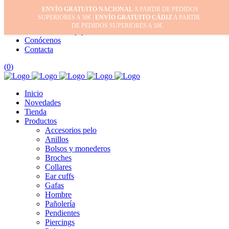
ENVÍO GRATUITO NACIONAL
A PARTIR DE PEDIDOS
Inicio
SUPERIORES A 50€ |
ENVÍO GRATUITO CÁDIZ
A PARTIR
Mi cuenta
DE PEDIDOS SUPERIORES A 10€
Cuidado de tus joyas
Conócenos
Contacta
(
0
)
Inicio
Novedades
Tienda
Productos
Accesorios pelo
Anillos
Bolsos y monederos
Broches
Collares
Ear cuffs
Gafas
Hombre
Pañolería
Pendientes
Piercings