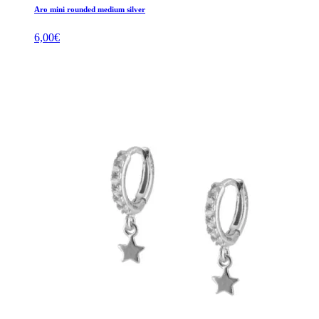
Aro mini rounded medium silver
6,00
€