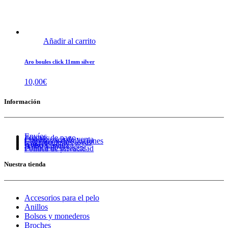
Añadir al carrito
Aro boules click 11mm silver
10,00
€
Información
Envíos
Formas de pago
Condiciones de venta
Cambios y devoluciones
Cuidado de tus joyas
Guía de tallas
Aviso Legal
Política de cookies
Política de privacidad
Nuestra tienda
Accesorios para el pelo
Anillos
Bolsos y monederos
Broches