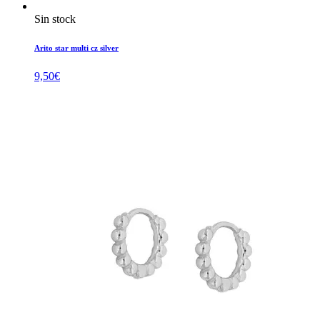
Sin stock
Arito star multi cz silver
9,50
€