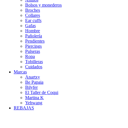
Bolsos y monederos
Broches
Collares
Ear cuffs
Gafas
Hombre
Pañolería
Pendientes
Piercings
Pulseras
Ropa
Tobilleras
Cuidados
Marcas
Anartxy
Be Papaia
Bilyfer
El Taller de Coqui
Martina K
Yehwang
REBAJAS