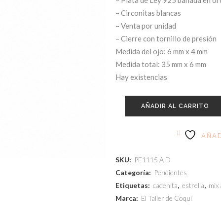
– Plata de Ley 925 bañada en or
– Circonitas blancas
– Venta por unidad
– Cierre con tornillo de presión
Medida del ojo: 6 mm x 4 mm
Medida total: 35 mm x 6 mm
Hay existencias
AÑADIR AL CARRITO
AÑAD
SKU:
PE1115 A D
Categoría:
Pendientes
Etiquetas:
cadenita
,
estrella
,
mix
Marca:
El Taller de Coqui