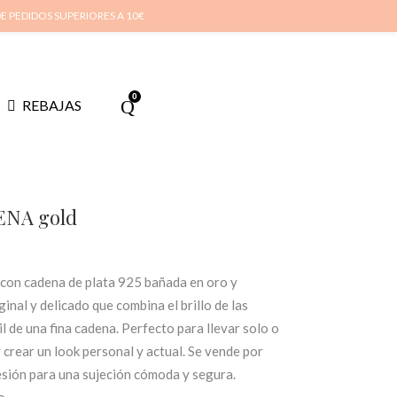
cuenta
Cuidado de tus joyas
Conócenos
Contacta
(
0
)
DE PEDIDOS SUPERIORES A 10€
0
REBAJAS
ENA gold
 con cadena de plata 925 bañada en oro y
ginal y delicado que combina el brillo de las
l de una fina cadena. Perfecto para llevar solo o
crear un look personal y actual. Se vende por
esión para una sujeción cómoda y segura.