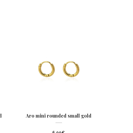
d
Aro mini rounded small gold
6,00
€