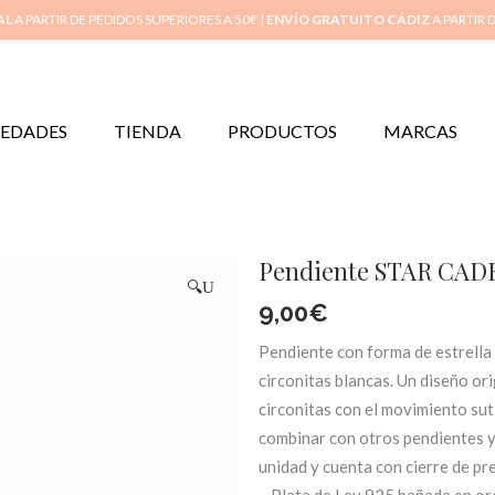
Inicio
Mi 
AL
A PARTIR DE PEDIDOS SUPERIORES A 50€ |
ENVÍO GRATUITO CÁDIZ
A PARTIR 
EDADES
TIENDA
PRODUCTOS
MARCAS
Pendiente STAR CAD
🔍
9,00
€
Pendiente con forma de estrella
circonitas blancas. Un diseño ori
circonitas con el movimiento suti
combinar con otros pendientes y 
unidad y cuenta con cierre de pr