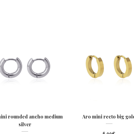
mini rounded ancho medium
Aro mini recto big gol
silver
6,00
€