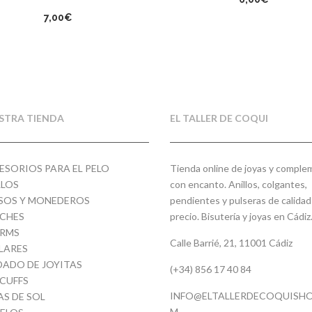
7,00
€
STRA TIENDA
EL TALLER DE COQUI
ESORIOS PARA EL PELO
Tienda online de joyas y compl
LLOS
con encanto. Anillos, colgantes,
SOS Y MONEDEROS
pendientes y pulseras de calidad
CHES
precio. Bisutería y joyas en Cádiz
RMS
Calle Barrié, 21, 11001 Cádiz
LARES
DADO DE JOYITAS
(+34) 856 17 40 84
 CUFFS
INFO@ELTALLERDECOQUISHO
AS DE SOL
M