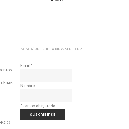
SUSCRÍBETE A LA NEWSLETTER
Email
*
ementos
 a buen
Nombre
.
*
campo obligatorio
P.CO