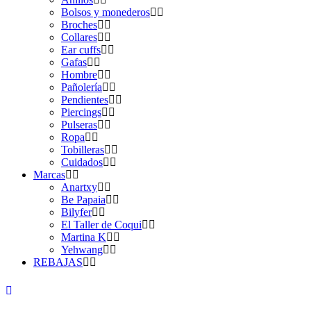
Bolsos y monederos
Broches
Collares
Ear cuffs
Gafas
Hombre
Pañolería
Pendientes
Piercings
Pulseras
Ropa
Tobilleras
Cuidados
Marcas
Anartxy
Be Papaia
Bilyfer
El Taller de Coqui
Martina K
Yehwang
REBAJAS