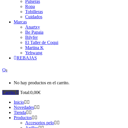
Pulseras
Ropa
Tobilleras
Cuidados
Marcas
Anartxy
Be Papaia
Bilyfer
El Taller de Coqui
Martina K
Yehwang
REBAJAS
0
No hay productos en el carrito.
Carrito
Total:
0,00
€
Inicio
Novedades
Tienda
Productos
Accesorios pelo
Anillos