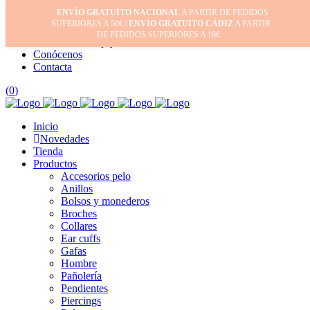
ENVÍO GRATUITO NACIONAL
A PARTIR DE PEDIDOS
Inicio
SUPERIORES A 50€ |
ENVÍO GRATUITO CÁDIZ
A PARTIR
Mi cuenta
DE PEDIDOS SUPERIORES A 10€
Cuidado de tus joyas
Conócenos
Contacta
(
0
)
Inicio
Novedades
Tienda
Productos
Accesorios pelo
Anillos
Bolsos y monederos
Broches
Collares
Ear cuffs
Gafas
Hombre
Pañolería
Pendientes
Piercings