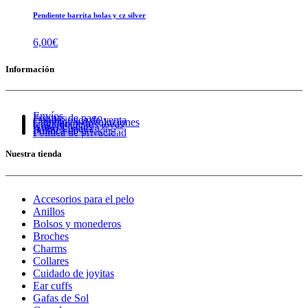
Pendiente barrita bolas y cz silver
6,00
€
Información
Envíos
Formas de pago
Condiciones de venta
Cambios y devoluciones
Cuidado de tus joyas
Guía de tallas
Aviso Legal
Política de cookies
Política de privacidad
Nuestra tienda
Accesorios para el pelo
Anillos
Bolsos y monederos
Broches
Charms
Collares
Cuidado de joyitas
Ear cuffs
Gafas de Sol