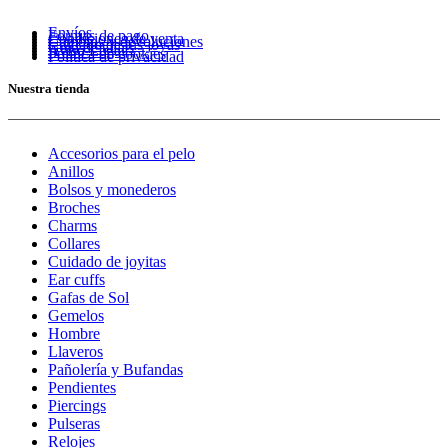
Envíos
Formas de pago
Condiciones de venta
Cambios y devoluciones
Cuidado de tus joyas
Guía de tallas
Aviso Legal
Política de cookies
Política de privacidad
Nuestra tienda
Accesorios para el pelo
Anillos
Bolsos y monederos
Broches
Charms
Collares
Cuidado de joyitas
Ear cuffs
Gafas de Sol
Gemelos
Hombre
Llaveros
Pañolería y Bufandas
Pendientes
Piercings
Pulseras
Relojes