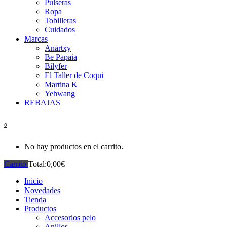
Pulseras
Ropa
Tobilleras
Cuidados
Marcas
Anartxy
Be Papaia
Bilyfer
El Taller de Coqui
Martina K
Yehwang
REBAJAS
0
No hay productos en el carrito.
Carrito
Total:
0,00
€
Inicio
Novedades
Tienda
Productos
Accesorios pelo
Anillos