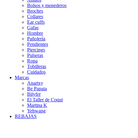
Bolsos y monederos
Broches
Collares
Ear cuffs
Gafas
Hombre
Pañolería
Pendientes
Piercings
Pulseras
Ropa
Tobilleras
Cuidados
Marcas
Anartxy
Be Papaia
Bilyfer
El Taller de Coqui
Martina K
Yehwang
REBAJAS