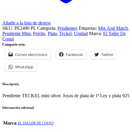
Añadir a la lista de deseos
SKU:
PE2490 PL
Categoría:
Pendientes
Etiquetas:
Mix And Match
,
Pendiente Mini
,
Perrito
,
Plata
,
Teckel
,
Unidad
Marca:
El Taller De
Coqui
Comparte esto:
Correo electrónico
Facebook
Twitter
WhatsApp
Descripción
Pendiente TECKEL mini silver. Joyas de plata de 1ª Ley y plata 925
Información adicional
Marca
EL TALLER DE COQUI