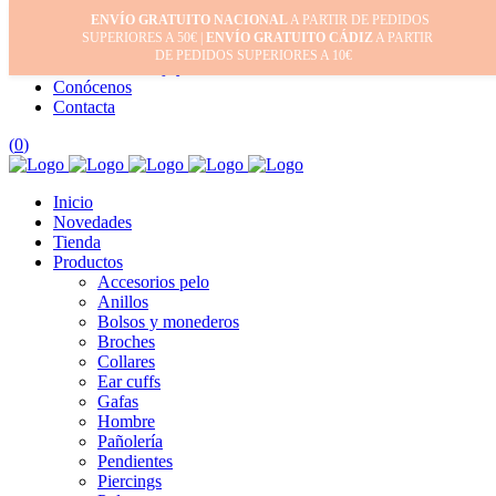
ENVÍO GRATUITO NACIONAL
A PARTIR DE PEDIDOS
Inicio
SUPERIORES A 50€ |
ENVÍO GRATUITO CÁDIZ
A PARTIR
Mi cuenta
DE PEDIDOS SUPERIORES A 10€
Cuidado de tus joyas
Conócenos
Contacta
(
0
)
Inicio
Novedades
Tienda
Productos
Accesorios pelo
Anillos
Bolsos y monederos
Broches
Collares
Ear cuffs
Gafas
Hombre
Pañolería
Pendientes
Piercings