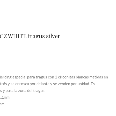
 CZ WHITE tragus silver
iercing especial para tragus con 2 circonitas blancas metidas en
etrás y se enrosca por delante y se venden por unidad. Es
 y para la zona del tragus.
 1,1mm
4mm