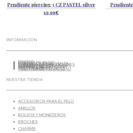
Pendiente piercing 3 CZ PASTEL silver
Pendiente
10,00
€
INFORMACIÓN
ENVÍOS
FORMAS DE PAGO
CONDICIONES DE VENTA
CAMBIOS Y DEVOLUCIONES
CUIDADO DE TUS JOYAS
GUÍA DE TALLAS
AVISO LEGAL
POLÍTICA DE COOKIES
POLÍTICA DE PRIVACIDAD
NUESTRA TIENDA
ACCESORIOS PARA EL PELO
ANILLOS
BOLSOS Y MONEDEROS
BROCHES
CHARMS