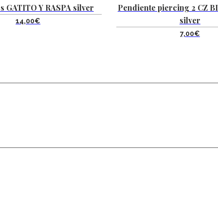
s GATITO Y RASPA silver
Pendiente piercing 2 CZ 
silver
14,00
€
7,00
€