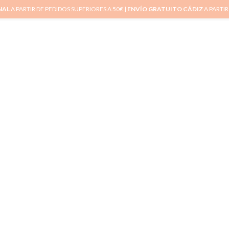
NAL
A PARTIR DE PEDIDOS SUPERIORES A 50€ |
ENVÍO GRATUITO CÁDIZ
A PARTIR