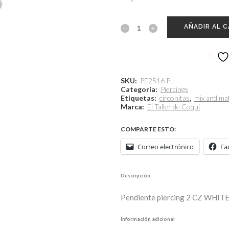
AÑADIR AL 
SKU:
PE2516 PL
Categoría:
Piercings
Etiquetas:
circonitas
,
mix and ma
Marca:
El Taller de Coqui
COMPARTE ESTO:
Correo electrónico
Fa
Descripción
Pendiente piercing 2 CZ WHITE t
Información adicional