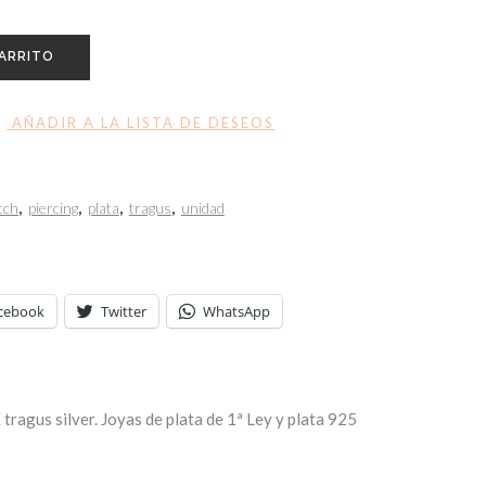
CARRITO
AÑADIR A LA LISTA DE DESEOS
tch
,
piercing
,
plata
,
tragus
,
unidad
cebook
Twitter
WhatsApp
ragus silver. Joyas de plata de 1ª Ley y plata 925