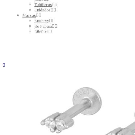
Tobilleras
Cuidados
Marcas
Anartxy
Be Papaia
Bilyfer
El Taller de Coqui
Martina K
Yehwang
REBAJAS