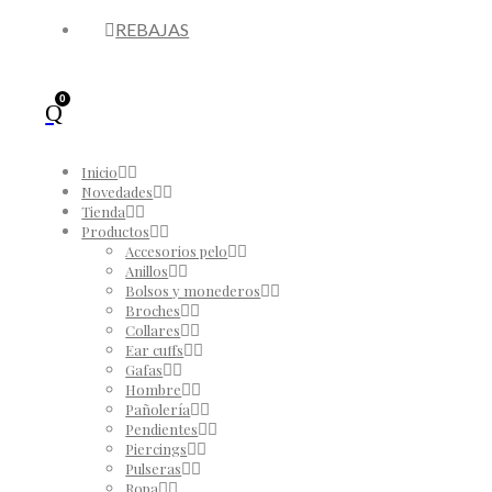
REBAJAS
0
Inicio
Novedades
Tienda
Productos
Accesorios pelo
Anillos
Bolsos y monederos
Broches
Collares
Ear cuffs
Gafas
Hombre
Pañolería
Pendientes
Piercings
Pulseras
Ropa