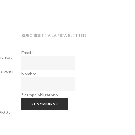
€.
SUSCRÍBETE A LA NEWSLETTER
Email
*
ementos
 a buen
Nombre
.
*
campo obligatorio
P.CO