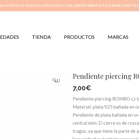
Inicio
Mi 
AL
A PARTIR DE PEDIDOS SUPERIORES A 50€ |
ENVÍO GRATUITO CÁDIZ
A PARTIR 
EDADES
TIENDA
PRODUCTOS
MARCAS
Pendiente piercing 
🔍
7,00
€
Pendiente piercing ROMBO cz t
Material: plata 925 bañada en or
Pendiente de plata bañada en or
central mini. El cierre es de ros
tragus, ya que tiene la parte de 