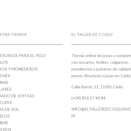
era:
es:
13,00€.
6,50
STRA TIENDA
EL TALLER DE COQUI
ESORIOS PARA EL PELO
Tienda online de joyas y compl
LLOS
con encanto. Anillos, colgantes,
SOS Y MONEDEROS
pendientes y pulseras de calidad
CHES
precio. Bisutería y joyas en Cádiz
RMS
Calle Barrié, 21, 11001 Cádiz
LARES
DADO DE JOYITAS
(+34) 856 17 40 84
 CUFFS
INFO@ELTALLERDECOQUISHO
AS DE SOL
M
ELOS
BRE
VEROS