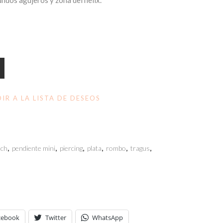
ndos agujeros y zona del helix.
IR A LA LISTA DE DESEOS
tch
,
pendiente mini
,
piercing
,
plata
,
rombo
,
tragus
,
cebook
Twitter
WhatsApp