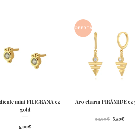
OFERTA
diente mini FILIGRANA cz
Aro charm PIRÁMIDE cz 
gold
El
El
13,00
€
6,50
€
precio
prec
5,00
€
original
actu