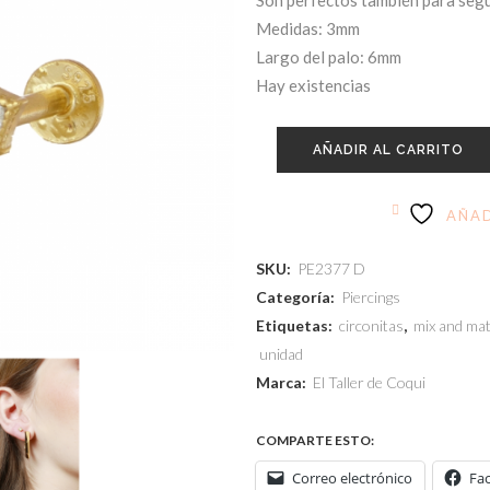
Son perfectos también para segu
Medidas: 3mm
Largo del palo: 6mm
Hay existencias
AÑADIR AL CARRITO
AÑAD
SKU:
PE2377 D
Categoría:
Piercings
Etiquetas:
circonitas
,
mix and ma
unidad
Marca:
El Taller de Coqui
COMPARTE ESTO:
Correo electrónico
Fa