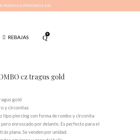
cuenta
Cuidado de tus joyas
Conócenos
Contacta
(
0
)
DE PEDIDOS SUPERIORES A 10€
0
REBAJAS
ROMBO cz tragus gold
ragus gold
o y circonitas
o tipo piercing con forma de rombo y circonita
ca pero enroscado por delante. Es perfecto para el
atrás plana. Se venden por unidad.