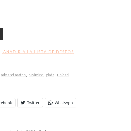
AÑADIR A LA LISTA DE DESEOS
mix and match
,
pirámide
,
plata
,
unidad
cebook
Twitter
WhatsApp