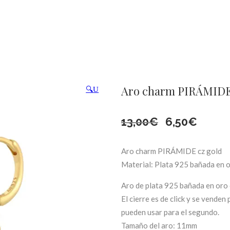
Aro charm PIRÁMIDE
🔍
El
El
13,00
€
6,50
€
precio
precio
Aro charm PIRÁMIDE cz gold
original
actual
Material: Plata 925 bañada en o
Aro de plata 925 bañada en oro 
era:
es:
El cierre es de click y se venden
13,00€.
6,50€.
pueden usar para el segundo.
Tamaño del aro: 11mm