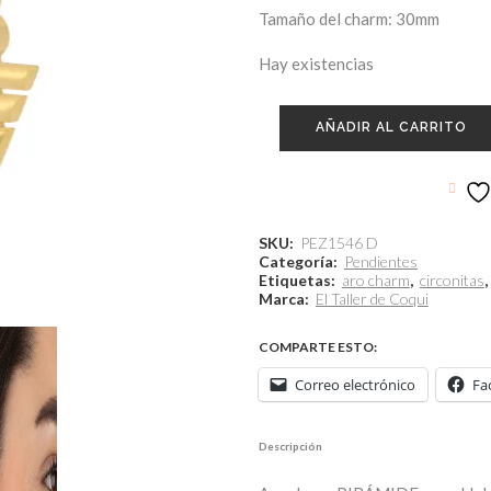
Tamaño del charm: 30mm
Hay existencias
AÑADIR AL CARRITO
SKU:
PEZ1546 D
Categoría:
Pendientes
Etiquetas:
aro charm
,
circonitas
,
Marca:
El Taller de Coqui
COMPARTE ESTO:
Correo electrónico
Fa
Descripción