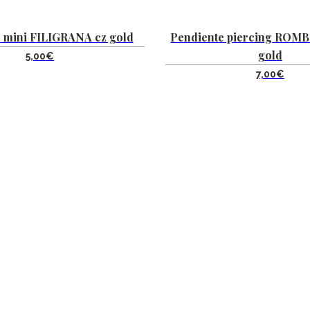
 mini FILIGRANA cz gold
Pendiente piercing ROMB
gold
5,00
€
7,00
€