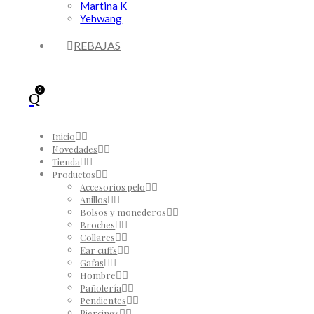
Martina K
Yehwang
REBAJAS
0
Inicio
Novedades
Tienda
Productos
Accesorios pelo
Anillos
Bolsos y monederos
Broches
Collares
Ear cuffs
Gafas
Hombre
Pañolería
Pendientes
Piercings