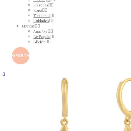
Pulseras
Ropa
Tobilleras
Cuidados
Marcas
Anartxy
Be Papaia
Bilyfer
El Taller de Coqui
Martina K
OFERTA
Yehwang
REBAJAS