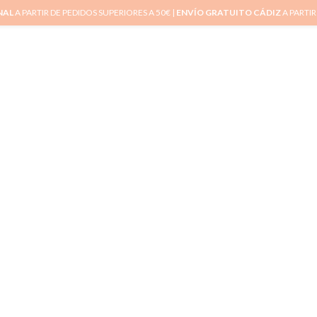
NAL
A PARTIR DE PEDIDOS SUPERIORES A 50€ |
ENVÍO GRATUITO CÁDIZ
A PARTIR