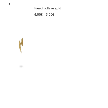
Piercing llave gold
El
El
6,00
€
3,00
€
precio
precio
original
actual
era:
es:
6,00€.
3,00€.