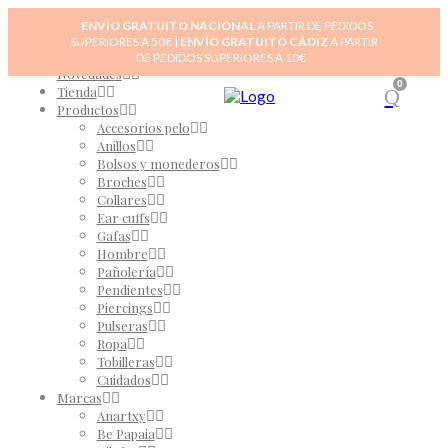
ENVÍO GRATUITO NACIONAL
A PARTIR DE PEDIDOS
SUPERIORES A 50€ |
ENVÍO GRATUITO CÁDIZ
A PARTIR
Inicio
DE PEDIDOS SUPERIORES A 10€
Novedades
0
Tienda
Productos
Accesorios pelo
Anillos
Bolsos y monederos
Broches
Collares
Ear cuffs
Gafas
Hombre
Pañolería
Pendientes
Piercings
Pulseras
Ropa
Tobilleras
Cuidados
Marcas
Anartxy
Be Papaia