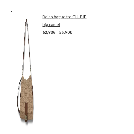
Bolso baguette CHIPIE
big camel
El
El
62,90
€
55,90
€
precio
precio
original
actual
era:
es:
62,90€.
55,90€.