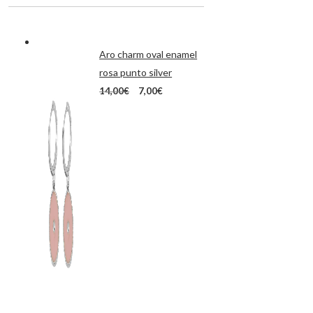
Aro charm oval enamel
rosa punto silver
El
El
14,00
€
7,00
€
precio
precio
original
actual
era:
es:
14,00€.
7,00€.