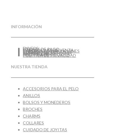
INFORMACIÓN
ENVÍOS
FORMAS DE PAGO
CONDICIONES DE VENTA
CAMBIOS Y DEVOLUCIONES
CUIDADO DE TUS JOYAS
GUÍA DE TALLAS
AVISO LEGAL
POLÍTICA DE COOKIES
POLÍTICA DE PRIVACIDAD
NUESTRA TIENDA
ACCESORIOS PARA EL PELO
ANILLOS
BOLSOS Y MONEDEROS
BROCHES
CHARMS
COLLARES
CUIDADO DE JOYITAS