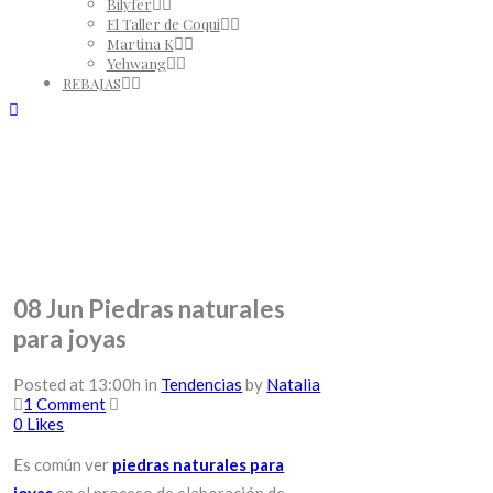
Bilyfer
El Taller de Coqui
Martina K
Yehwang
REBAJAS
08 Jun
Piedras naturales
para joyas
Posted at 13:00h
in
Tendencias
by
Natalia
1 Comment
0
Likes
Es común ver
piedras naturales para
joyas
en el proceso de elaboración de