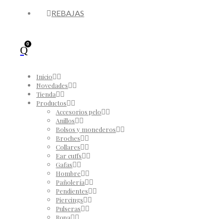
REBAJAS
0
Inicio
Novedades
Tienda
Productos
Accesorios pelo
Anillos
Bolsos y monederos
Broches
Collares
Ear cuffs
Gafas
Hombre
Pañolería
Pendientes
Piercings
Pulseras
Ropa