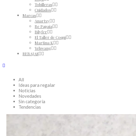
Tobilleras
Cuidados
Marcas
Anartxy
Be Papaia
Bilyfer
El Taller de Coqui
Martina K
Yehwang
REBAJAS
All
Ideas para regalar
Noticias
Novedades
Sin categoría
Tendencias