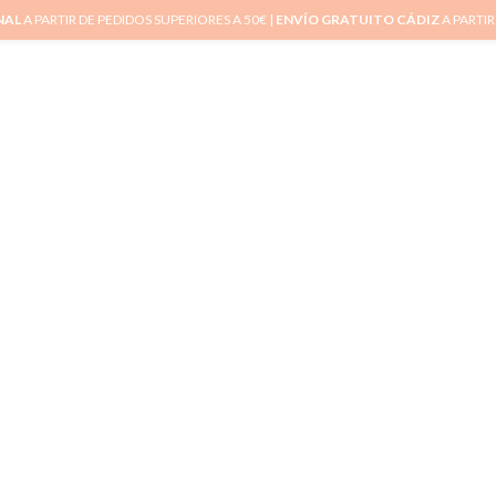
NAL
A PARTIR DE PEDIDOS SUPERIORES A 50€ |
ENVÍO GRATUITO CÁDIZ
A PARTIR