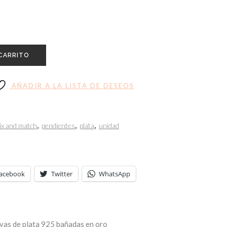
 CARRITO
AÑADIR A LA LISTA DE DESEOS
ix and match
,
pendientes
,
plata
,
unidad
acebook
Twitter
WhatsApp
as de plata 925 bañadas en oro