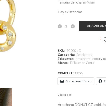
Tamaño del charm: 9mm
Hay existencias
AÑADIR AL
SKU:
PE2001 D
Categoría:
Pendientes
Etiquetas:
aro charm
,
donut
,
m
Marca:
El Taller de Coqui
COMPARTE ESTO:
Correo electrónico
F
Descripción
Aro charm DONUT CZ gold. Joy