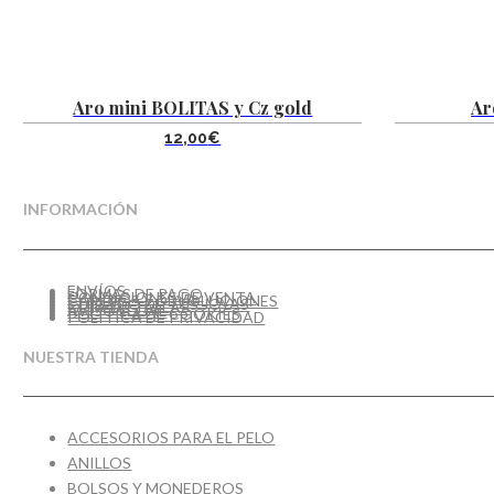
Aro mini BOLITAS y Cz gold
Ar
12,00
€
INFORMACIÓN
ENVÍOS
FORMAS DE PAGO
CONDICIONES DE VENTA
CAMBIOS Y DEVOLUCIONES
CUIDADO DE TUS JOYAS
GUÍA DE TALLAS
AVISO LEGAL
POLÍTICA DE COOKIES
POLÍTICA DE PRIVACIDAD
NUESTRA TIENDA
ACCESORIOS PARA EL PELO
ANILLOS
BOLSOS Y MONEDEROS