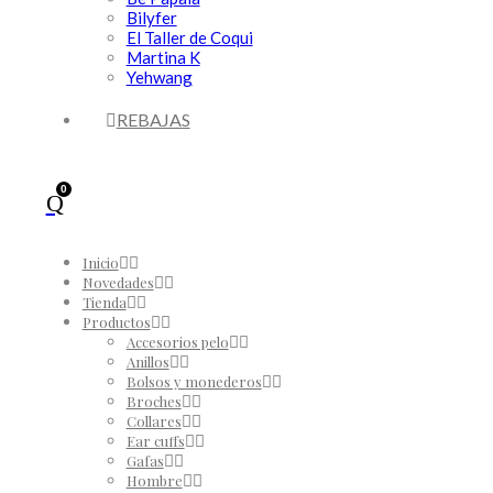
Bilyfer
El Taller de Coqui
Martina K
Yehwang
REBAJAS
0
Inicio
Novedades
Tienda
Productos
Accesorios pelo
Anillos
Bolsos y monederos
Broches
Collares
Ear cuffs
Gafas
Hombre