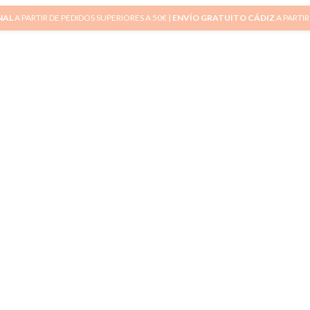
NAL
A PARTIR DE PEDIDOS SUPERIORES A 50€ |
ENVÍO GRATUITO CÁDIZ
A PARTIR