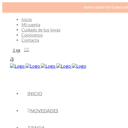
ENVÍO GRATUITO NACIO
Inicio
Mi cuenta
Cuidado de tus joyas
Conócenos
Contacta
(
0
)
INICIO
NOVEDADES
TIENDA