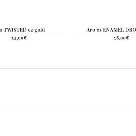
o TWISTED cz gold
Aro cz ENAMEL DRO
14,00
€
16,00
€