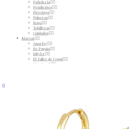
Pañolería
Pendientes
Piercings
Pulseras
Ropa
Tobilleras
Cuidados
Marcas
Anartxy
Be Papaia
Bilyfer
El Taller de Coqui
Martina K
Yehwang
REBAJAS