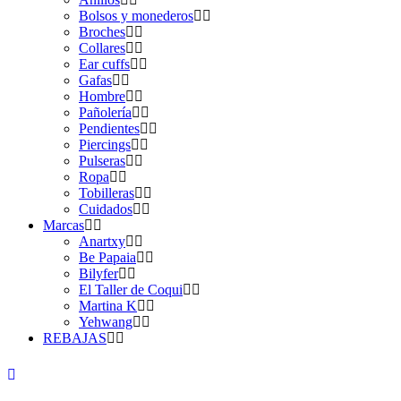
Bolsos y monederos
Broches
Collares
Ear cuffs
Gafas
Hombre
Pañolería
Pendientes
Piercings
Pulseras
Ropa
Tobilleras
Cuidados
Marcas
Anartxy
Be Papaia
Bilyfer
El Taller de Coqui
Martina K
Yehwang
REBAJAS