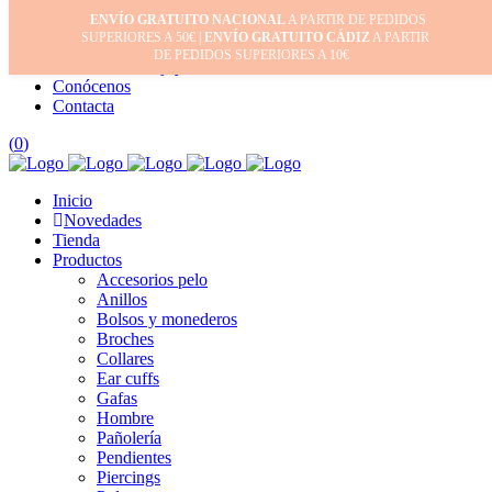
ENVÍO GRATUITO NACIONAL
A PARTIR DE PEDIDOS
Inicio
SUPERIORES A 50€ |
ENVÍO GRATUITO CÁDIZ
A PARTIR
Mi cuenta
DE PEDIDOS SUPERIORES A 10€
Cuidado de tus joyas
Conócenos
Contacta
(
0
)
Inicio
Novedades
Tienda
Productos
Accesorios pelo
Anillos
Bolsos y monederos
Broches
Collares
Ear cuffs
Gafas
Hombre
Pañolería
Pendientes
Piercings