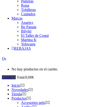
Pulseras
Ropa
Tobilleras
Cuidados
Marcas
Anartxy
Be Papaia
Bilyfer
El Taller de Coqui
Martina K
Yehwang
REBAJAS
0
No hay productos en el carrito.
Carrito
Total:
0,00
€
Inicio
Novedades
Tienda
Productos
Accesorios pelo
Anillos