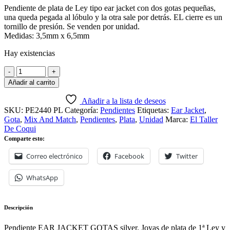
Pendiente de plata de Ley tipo ear jacket con dos gotas pequeñas,
una queda pegada al lóbulo y la otra sale por detrás. EL cierre es un
tornillo de presión. Se venden por unidad.
Medidas: 3,5mm x 6,5mm
Hay existencias
Añadir al carrito
Añadir a la lista de deseos
SKU:
PE2440 PL
Categoría:
Pendientes
Etiquetas:
Ear Jacket
,
Gota
,
Mix And Match
,
Pendientes
,
Plata
,
Unidad
Marca:
El Taller
De Coqui
Comparte esto:
Correo electrónico
Facebook
Twitter
WhatsApp
Descripción
Pendiente EAR JACKET GOTAS silver. Joyas de plata de 1ª Ley y