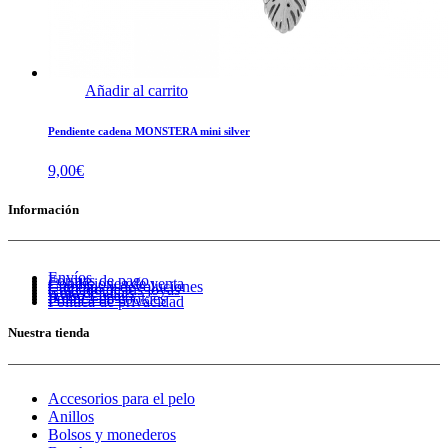
Añadir al carrito
Pendiente cadena MONSTERA mini silver
9,00
€
Información
Envíos
Formas de pago
Condiciones de venta
Cambios y devoluciones
Cuidado de tus joyas
Guía de tallas
Aviso Legal
Política de cookies
Política de privacidad
Nuestra tienda
Accesorios para el pelo
Anillos
Bolsos y monederos