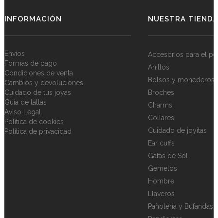
INFORMACIÓN
NUESTRA TIEND
Envíos
Accesorios para el pe
Formas de pago
Anillos
Condiciones de venta
Bolsos y monederos
Cambios y devoluciones
Cuidado de tus joyas
Broches
Guía de tallas
Charms
Aviso Legal
Collares
Política de cookies
Cuidado de joyitas
Política de privacidad
Ear cuffs
Gafas de Sol
Gemelos
Hombre
Llaveros
Pañolería y Bufandas