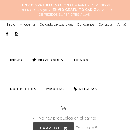
ENVÍO GRATUITO NACIONAL
A PARTIR DE PEDIDOS
SUPERIORES A 50€ |
ENVÍO GRATUITO CÁDIZ
A PARTIR
DE PEDIDOS SUPERIORES A 10€
Inicio
Mi cuenta
Cuidado de tus joyas
Conócenos
Contacta
(
0
)
INICIO
NOVEDADES
TIENDA
PRODUCTOS
MARCAS
REBAJAS
0
No hay productos en el carrito.
Total:
0,00
€
CARRITO