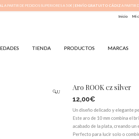
AL
A PARTIR DE PEDIDOS SUPERIORES A 50€ |
ENVÍO GRATUITO CÁDIZ
A PARTIR 
Inicio
Mi 
EDADES
TIENDA
PRODUCTOS
MARCAS
Aro ROOK cz silver
🔍
12,00
€
Un diseño delicado y elegante pe
Este aro de 10 mm combina el bril
acabado de la plata, creando un 
Perfecto para lucir solo o combin