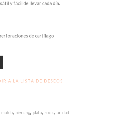
til y fácil de llevar cada día.
 perforaciones de cartílago
IR A LA LISTA DE DESEOS
d match
,
piercing
,
plata
,
rook
,
unidad