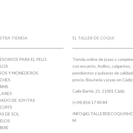
STRA TIENDA
EL TALLER DE COQUI
ESORIOS PARA EL PELO
Tienda online de joyas y compl
LLOS
con encanto. Anillos, colgantes,
SOS Y MONEDEROS
pendientes y pulseras de calidad
CHES
precio. Bisutería y joyas en Cádiz
RMS
Calle Barrié, 21, 11001 Cádiz
LARES
DADO DE JOYITAS
(+34) 856 17 40 84
 CUFFS
INFO@ELTALLERDECOQUISHO
AS DE SOL
M
ELOS
BRE