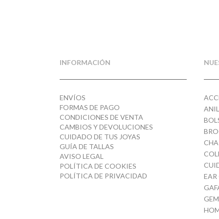
precio
precio
original
actual
era:
es:
18,00€.
7,20€.
INFORMACIÓN
NUE
ENVÍOS
ACC
FORMAS DE PAGO
ANI
CONDICIONES DE VENTA
BOL
CAMBIOS Y DEVOLUCIONES
BRO
CUIDADO DE TUS JOYAS
CHA
GUÍA DE TALLAS
COL
AVISO LEGAL
CUI
POLÍTICA DE COOKIES
POLÍTICA DE PRIVACIDAD
EAR
GAF
GEM
HOM