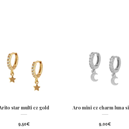
Arito star multi cz gold
Aro mini cz charm luna si
9,50
€
9,00
€