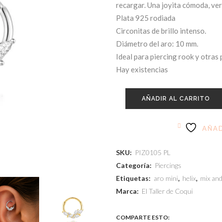
recargar. Una joyita cómoda, versá
Plata 925 rodiada
Circonitas de brillo intenso.
Diámetro del aro: 10 mm.
Ideal para piercing rook y otras
Hay existencias
AÑADIR AL CARRITO
AÑAD
SKU:
PIZ0105 PL
Categoría:
Piercings
Etiquetas:
aro mini
,
helix
,
mix an
Marca:
El Taller de Coqui
COMPARTE ESTO: