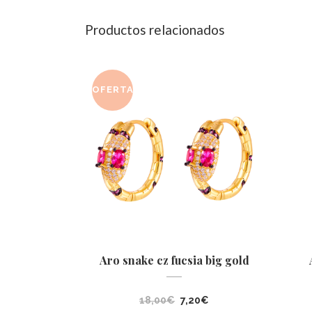
Productos relacionados
OFERTA
Aro snake cz fucsia big gold
El
El
18,00
€
7,20
€