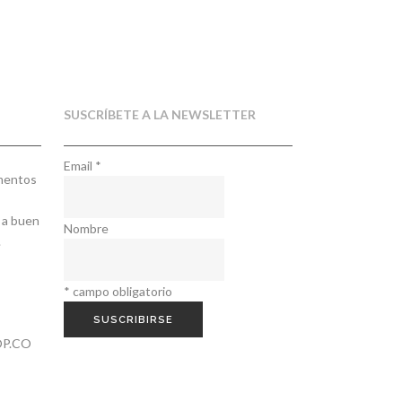
SUSCRÍBETE A LA NEWSLETTER
Email
*
ementos
 a buen
Nombre
.
*
campo obligatorio
P.CO