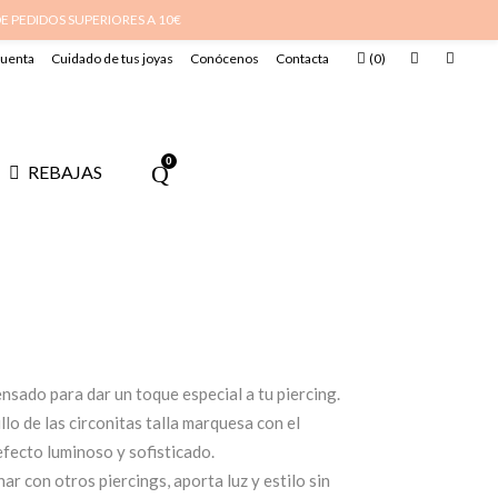
DE PEDIDOS SUPERIORES A 10€
cuenta
Cuidado de tus joyas
Conócenos
Contacta
(
0
)
0
REBAJAS
nsado para dar un toque especial a tu piercing.
lo de las circonitas talla marquesa con el
efecto luminoso y sofisticado.
ar con otros piercings, aporta luz y estilo sin