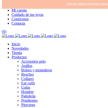
ENVÍO GRATUITO NACIONA
Inicio
Mi cuenta
Cuidado de tus joyas
Conócenos
Contacta
(
0
)
Inicio
Novedades
Tienda
Productos
Accesorios pelo
Anillos
Bolsos y monederos
Broches
Collares
Ear cuffs
Gafas
Hombre
Pañolería
Pendientes
Piercings