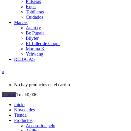
Pulseras
Ropa
Tobilleras
Cuidados
Marcas
Anartxy
Be Papaia
Bilyfer
El Taller de Coqui
Martina K
Yehwang
REBAJAS
0
No hay productos en el carrito.
Carrito
Total:
0,00
€
Inicio
Novedades
Tienda
Productos
Accesorios pelo
Anillos