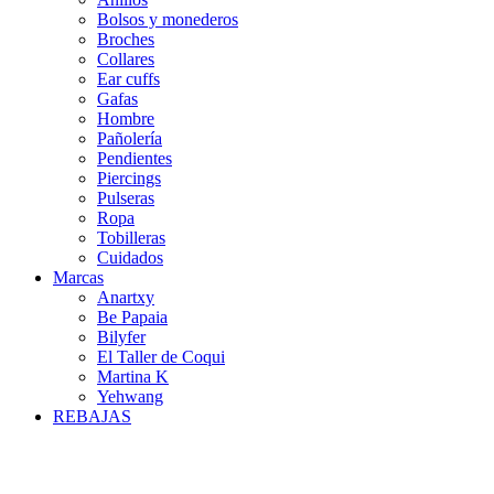
Bolsos y monederos
Broches
Collares
Ear cuffs
Gafas
Hombre
Pañolería
Pendientes
Piercings
Pulseras
Ropa
Tobilleras
Cuidados
Marcas
Anartxy
Be Papaia
Bilyfer
El Taller de Coqui
Martina K
Yehwang
REBAJAS