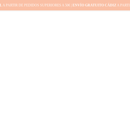
L
A PARTIR DE PEDIDOS SUPERIORES A 50€ |
ENVÍO GRATUITO CÁDIZ
A PARTI