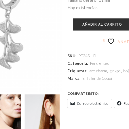
Tamaño del aro: 11mm
Hay existencias
AÑADIR AL CARRITO
AÑAD
SKU:
PE2451 PL
Categoría:
Pendientes
Etiquetas:
aro charm
,
ginkgo
,
hoj
Marca:
El Taller de Coqui
COMPARTE ESTO:
Correo electrónico
Fa