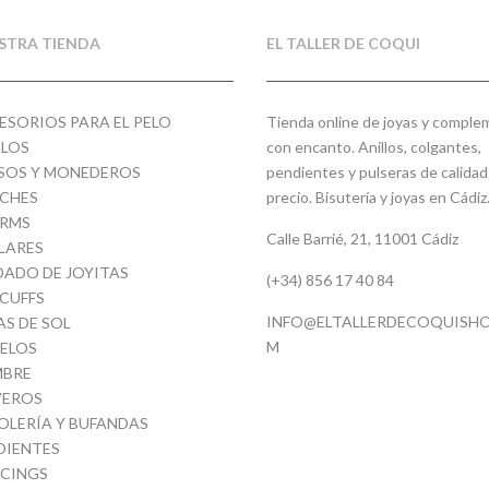
STRA TIENDA
EL TALLER DE COQUI
ESORIOS PARA EL PELO
Tienda online de joyas y compl
LLOS
con encanto. Anillos, colgantes,
SOS Y MONEDEROS
pendientes y pulseras de calidad
CHES
precio. Bisutería y joyas en Cádiz
RMS
Calle Barrié, 21, 11001 Cádiz
LARES
DADO DE JOYITAS
(+34) 856 17 40 84
 CUFFS
INFO@ELTALLERDECOQUISHO
AS DE SOL
M
ELOS
BRE
VEROS
OLERÍA Y BUFANDAS
DIENTES
RCINGS