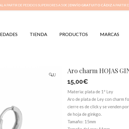
Inicio
Mi 
AL
A PARTIR DE PEDIDOS SUPERIORES A 50€ |
ENVÍO GRATUITO CÁDIZ
A PARTIR 
EDADES
TIENDA
PRODUCTOS
MARCAS
Aro charm HOJAS GIN
🔍
15,00
€
Materia: plata de 1ª Ley
Aro de plata de Ley con charm fo
cierre es de click y se venden p
de hoja de ginkgo.
Tamaño: 15mm