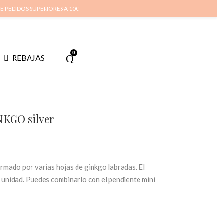
cuenta
Cuidado de tus joyas
Conócenos
Contacta
(
0
)
DE PEDIDOS SUPERIORES A 10€
0
REBAJAS
KGO silver
rmado por varias hojas de ginkgo labradas. El
or unidad. Puedes combinarlo con el pendiente mini