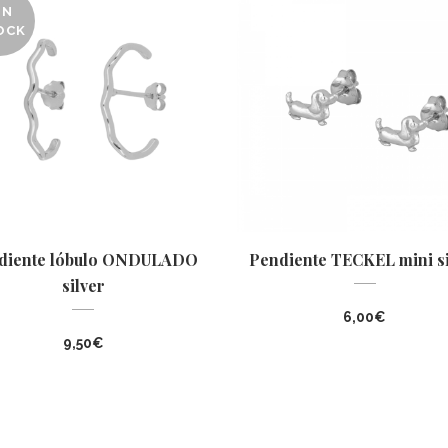
IN
OCK
diente lóbulo ONDULADO
Pendiente TECKEL mini si
silver
6,00
€
9,50
€