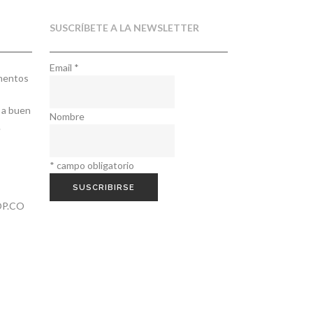
SUSCRÍBETE A LA NEWSLETTER
Email
*
ementos
 a buen
Nombre
.
*
campo obligatorio
P.CO